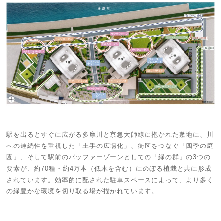
駅を出るとすぐに広がる多摩川と京急大師線に抱かれた敷地に、川
への連続性を重視した「土手の広場化」、街区をつなぐ「四季の庭
園」、そして駅前のバッファーゾーンとしての「緑の群」の3つの
要素が、約70種・約4万本（低木を含む）にのぼる植栽と共に形成
されています。効率的に配された駐車スペースによって、より多く
の緑豊かな環境を切り取る場が描かれています。