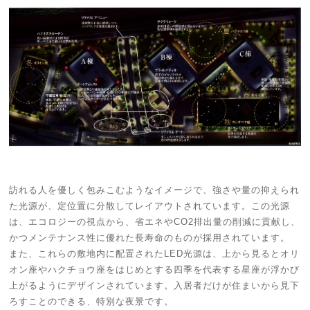
訪れる人を優しく包みこむようなイメージで、強さや量の抑えられ
た光源が、定位置に分散してレイアウトされています。この光源
は、エコロジーの視点から、省エネやCO2排出量の削減に貢献し、
かつメンテナンス性に優れた長寿命のものが採用されています。
また、これらの敷地内に配置されたLED光源は、上から見るとオリ
オン座やハクチョウ座をはじめとする四季を代表する星座が浮かび
上がるようにデザインされています。入居者だけが住まいから見下
ろすことのできる、特別な夜景です。